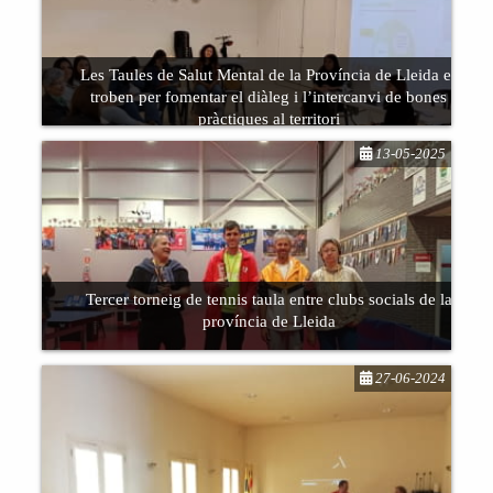
Les Taules de Salut Mental de la Província de Lleida es
troben per fomentar el diàleg i l’intercanvi de bones
Des de la Coordinadora es busca un tècnic de
pràctiques al territori
coordinació i planificació estratègica
13-05-2025
Tercer torneig de tennis taula entre clubs socials de la
província de Lleida
La Trobada Intertaules es consolida com un espai
de coordinació i col·laboració que continuarà
treballant per potenciar la xarxa de suport i
27-06-2024
recursos en salut mental a la província.
El Club Social Pallars (Sort), ha organitzat el
tercer torneig de tennis taula entre clubs de la