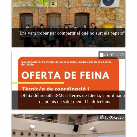
diferents realitats, reflexionant sobre la norma i les
seves etiquetes
"Ens vam trobar per compartir el què no surt als papers"
01-07-2025
Trobada de Clubs Socials de les Terres de Lleida
Oferta de treball a SMC - Terres de Lleida, Coordinadora
d'entitats de salut mental i addiccions
19-05-2025