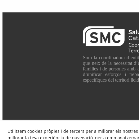
Som la coordinadora d’entit
que neix de la necessitat d’
famílies i de persones amb d
d’unificar esforços i tre
específiques del territori lleid
Utilitzem cookies pròpies i de tercers per a millorar els nostres
millorar la teva experiència de navegació, per a emmagatzemar 