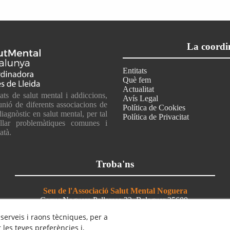
La coordi
Entitats
Què fem
Actualitat
ats de salut mental i addiccions,
Avís Legal
unió de diferents associacions de
Política de Cookies
iagnòstic en salut mental, per tal
Política de Privacitat
ballar problemàtiques comunes i
atà.
Troba'ns
Seu de l'Associació Salut Mental Noguera
Carrer Noguera Pallaresa 32, Balaguer 25600
697 77 57 64 // 633 36 55 56
 serveis i raons tècniques, per a
coordinadora@salutmentalterresdelleida.org
les teves preferències i,
comunicacio@salutmentalterresdelleida.org