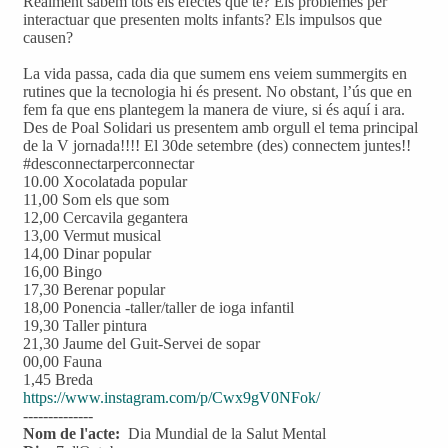
Realment sabem tots els efectes que té? Els problemes per
interactuar que presenten molts infants? Els impulsos que
causen?
La vida passa, cada dia que sumem ens veiem summergits en
rutines que la tecnologia hi és present. No obstant, l’ús que en
fem fa que ens plantegem la manera de viure, si és aquí i ara.
Des de Poal Solidari us presentem amb orgull el tema principal
de la V jornada!!!! El 30de setembre (des) connectem juntes!!
#desconnectarperconnectar
10.00 Xocolatada popular
11,00 Som els que som
12,00 Cercavila gegantera
13,00 Vermut musical
14,00 Dinar popular
16,00 Bingo
17,30 Berenar popular
18,00 Ponencia -taller/taller de ioga infantil
19,30 Taller pintura
21,30 Jaume del Guit-Servei de sopar
00,00 Fauna
1,45 Breda
https://www.instagram.com/p/Cwx9gV0NFok/
--------------
Nom de l'acte:
Dia Mundial de la Salut Mental