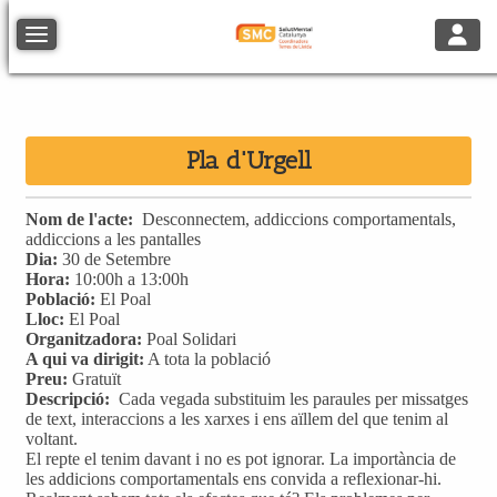
Toggle
Toggle navigation
Pla d'Urgell
Nom de l'acte:
Desconnectem, addiccions comportamentals,
addiccions a les pantalles
Dia:
30 de Setembre
Hora:
10:00h a 13:00h
Població:
El Poal
Lloc:
El Poal
Organitzadora:
Poal Solidari
A qui va dirigit:
A tota la població
Preu:
Gratuït
Descripció:
Cada vegada substituim les paraules per missatges
de text, interaccions a les xarxes i ens aïllem del que tenim al
voltant.
El repte el tenim davant i no es pot ignorar. La importància de
les addicions comportamentals ens convida a reflexionar-hi.