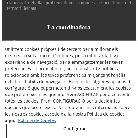
esforços i treballar problemàtiques comunes i específiques del
territori lleidatà.
La coordinadora
Entitats
Què fem
Utilitzem cookies pròpies i de tercers per a millorar els
Actualitat
nostres serveis i raons tècniques, per a millorar la teva
Avís Legal
experiència de navegació, per a emmagatzemar les teves
Política de Cookies
preferències i, opcionalment, per a mostrar-te publicitat
Política de Privacitat
relacionada amb les teves preferències mitjançant l'anàlisi
dels teus hàbits de navegació. Hem inclòs algunes opcions de
Troba'ns
configuració que et permeten dir-nos exactament les cookies
que prefereixes i les que no. Prem ACCEPTAR per a consentir
totes les cookies. Prem CONFIGURACIÓ per a decidir les
Seu de l'Associació Salut Mental Noguera
opcions que prefereixes. Per a obtenir més informació sobre
Carrer Noguera Pallaresa 32, Balaguer 25600
les nostres cookies accedeix a la nostra Política de cookies
697 77 57 64 // 633 36 55 56
coordinadora@salutmentalterresdelleida.org
aquí:
Política de Galetes
comunicacio@salutmentalterresdelleida.org
Configurar