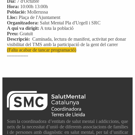
Dia:
7 d'Octubre
Hora:
10:00h 13:00h
Població:
Mollerussa
Lloc:
Plaça de l'Ajuntament
Organitzadora:
Salut Mental Pla d'Urgell i SRC
A qui va dirigit:
A tota la població
Preu:
Gratuït
Descripció:
Caminada, lectura de manifest, activitat per donar
visibilitat del TMS amb la participació de la gent del carrer
(Falta acabar de tancar programació)
--------------
Som la coordinadora d’entitats de salut mental i addiccions, que
neix de la necessitat d’unió de diferents associacions de famílies
i de persones amb diagnòstic en salut mental, per tal d’unificar