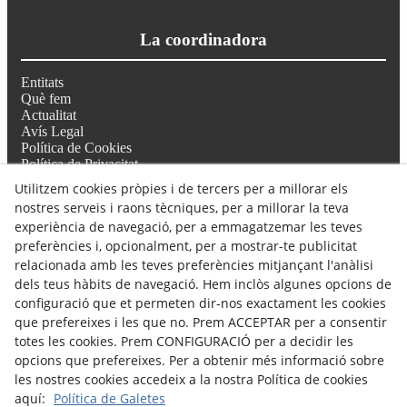
La coordinadora
Entitats
Què fem
Actualitat
Avís Legal
Política de Cookies
Política de Privacitat
Utilitzem cookies pròpies i de tercers per a millorar els
nostres serveis i raons tècniques, per a millorar la teva
Troba'ns
experiència de navegació, per a emmagatzemar les teves
preferències i, opcionalment, per a mostrar-te publicitat
Seu de l'Associació Salut Mental Noguera
relacionada amb les teves preferències mitjançant l'anàlisi
Carrer Noguera Pallaresa 32, Balaguer 25600
dels teus hàbits de navegació. Hem inclòs algunes opcions de
697 77 57 64 // 633 36 55 56
configuració que et permeten dir-nos exactament les cookies
coordinadora@salutmentalterresdelleida.org
que prefereixes i les que no. Prem ACCEPTAR per a consentir
comunicacio@salutmentalterresdelleida.org
totes les cookies. Prem CONFIGURACIÓ per a decidir les
opcions que prefereixes. Per a obtenir més informació sobre
les nostres cookies accedeix a la nostra Política de cookies
aquí:
Política de Galetes