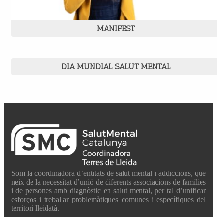
MANIFEST
DIA MUNDIAL SALUT MENTAL
Som la coordinadora d’entitats de salut mental i addiccions, que
neix de la necessitat d’unió de diferents associacions de famílies
i de persones amb diagnòstic en salut mental, per tal d’unificar
esforços i treballar problemàtiques comunes i específiques del
territori lleidatà.