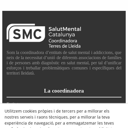
Som la coordinadora d’entitats de salut mental i addiccions, que
neix de la necessitat d’unió de diferents associacions de famílies
i de persones amb diagnòstic en salut mental, per tal d’unificar
esforços i treballar problemàtiques comunes i específiques del
territori lleidatà.
La coordinadora
Entitats
Què fem
Utilitzem cookies pròpies i de tercers per a millorar els
Actualitat
nostres serveis i raons tècniques, per a millorar la teva
Avís Legal
experiència de navegació, per a emmagatzemar les teves
Política de Cookies