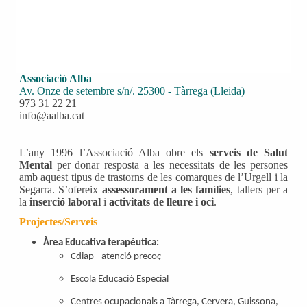
Associació Alba
Av. Onze de setembre s/n/. 25300 - Tàrrega (Lleida)
973 31 22 21
info@aalba.cat
L’any 1996 l’Associació Alba obre els
serveis de Salut
Mental
per donar resposta a les necessitats de les persones
amb aquest tipus de trastorns de les comarques de l’Urgell i la
Segarra. S’ofereix
assessorament a les famílies
, tallers per a
la
inserció laboral
i
activitats de lleure i oci
.
Projectes/Serveis
Àrea Educativa terapéutica:
Cdiap - atenció precoç
Escola Educació Especial
Centres ocupacionals a Tàrrega, Cervera, Guissona,