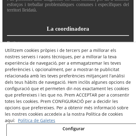
esforços i treballar problemàtiques comunes i específiques del
territori lleidatà.
La coordinadora
Entitats
Què fem
Utilitzem cookies pròpies i de tercers per a millorar els
Actualitat
nostres serveis i raons tècniques, per a millorar la teva
Avís Legal
experiència de navegació, per a emmagatzemar les teves
Política de Cookies
preferències i, opcionalment, per a mostrar-te publicitat
Política de Privacitat
relacionada amb les teves preferències mitjançant l'anàlisi
dels teus hàbits de navegació. Hem inclòs algunes opcions de
Troba'ns
configuració que et permeten dir-nos exactament les cookies
que prefereixes i les que no. Prem ACCEPTAR per a consentir
totes les cookies. Prem CONFIGURACIÓ per a decidir les
Seu de l'Associació Salut Mental Noguera
opcions que prefereixes. Per a obtenir més informació sobre
Carrer Noguera Pallaresa 32, Balaguer 25600
les nostres cookies accedeix a la nostra Política de cookies
697 77 57 64 // 633 36 55 56
coordinadora@salutmentalterresdelleida.org
aquí:
Política de Galetes
comunicacio@salutmentalterresdelleida.org
Configurar